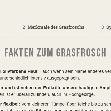
2
Merkmale des Grasfroschs
3
S
FAKTEN ZUM GRASFROSCH
er olivfarbene Haut
– auch wenn sein Name anderes ver
nterschiedlich intensiv ausgeprägt sein.
r und ist neben der Erdkröte unsere häufigste Amph
 ist er überall zu finden, auch im Hochgebirge.
 flexibel:
Vom kleineren Tümpel über Teiche bis zu sch
ber fühlt er sich in Biberrevieren sehr wohl, wo er von d