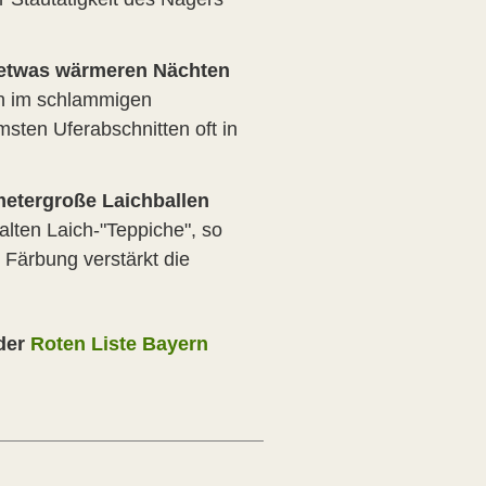
en etwas wärmeren Nächten
rn im schlammigen
sten Uferabschnitten oft in
metergroße Laichballen
alten Laich-"Teppiche", so
Färbung verstärkt die
 der
Roten Liste Bayern