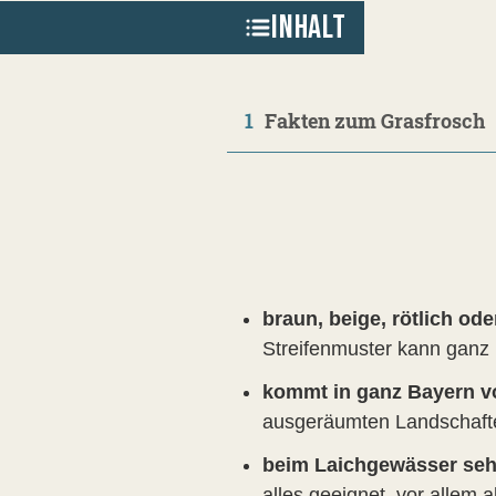
INHALT
1
Fakten zum Grasfrosch
braun, beige, rötlich od
Streifenmuster kann ganz u
kommt in ganz Bayern vo
ausgeräumten Landschaften
beim Laichgewässer sehr
alles geeignet, vor allem a