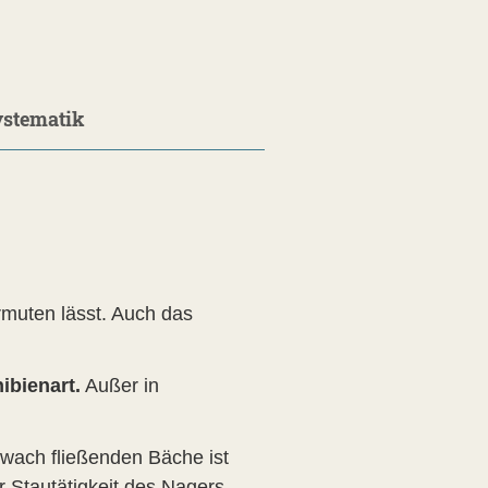
ystematik
muten lässt. Auch das
ibienart.
Außer in
wach fließenden Bäche ist
er Stautätigkeit des Nagers