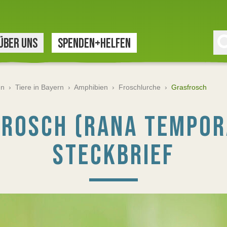
ÜBER UNS
SPENDEN+HELFEN
en
›
Tiere in Bayern
›
Amphibien
›
Froschlurche
›
Grasfrosch
ROSCH (RANA TEMPOR
STECKBRIEF