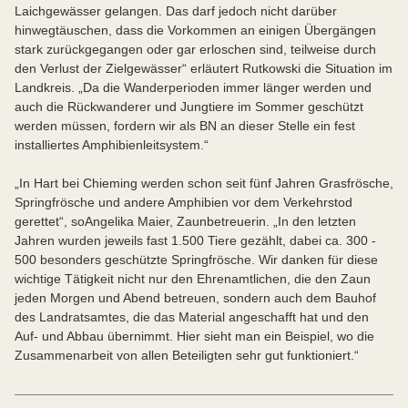
Laichgewässer gelangen. Das darf jedoch nicht darüber
hinwegtäuschen, dass die Vorkommen an einigen Übergängen
stark zurückgegangen oder gar erloschen sind, teilweise durch
den Verlust der Zielgewässer“ erläutert Rutkowski die Situation im
Landkreis. „Da die Wanderperioden immer länger werden und
auch die Rückwanderer und Jungtiere im Sommer geschützt
werden müssen, fordern wir als BN an dieser Stelle ein fest
installiertes Amphibienleitsystem.“
„In Hart bei Chieming werden schon seit fünf Jahren Grasfrösche,
Springfrösche und andere Amphibien vor dem Verkehrstod
gerettet“, so
Angelika Maier, Zaunbetreuerin. „In den letzten
Jahren wurden jeweils fast 1.500 Tiere gezählt, dabei ca. 300 -
500 besonders geschützte Springfrösche. Wir danken für diese
wichtige Tätigkeit nicht nur den Ehrenamtlichen, die den Zaun
jeden Morgen und Abend betreuen, sondern auch dem Bauhof
des Landratsamtes, die das Material angeschafft hat und den
Auf- und Abbau übernimmt. Hier sieht man ein Beispiel, wo die
Zusammenarbeit von allen Beteiligten sehr gut funktioniert.“