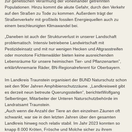
zur genetischen Verarmung der voneinander getrennten
Populationen. Hinzu kommt die akute Gefahr, durch den Verkehr
auf den Straßen zu Tode zu kommen. Außerdem trägt der
Straßenverkehr mit großteils fossilen Energiequellen auch zu
einem beschleunigten Klimawandel bei.
„Daneben ist auch der Strukturverlust in unserer Landschaft
problematisch. Intensiv betriebene Landwirtschaft mit
Pestizideinsatz und mit nur wenigen Hecken und Altgrasstreifen
oder monotone Fichtenwälder bieten keine ausreichenden
Lebensräume für unsere heimischen Tier- und Pflanzenarten”,
erklärt
Annemarie Räder, BN-Regionalreferent für Oberbayern.
Im Landkreis Traunstein organisiert der BUND Naturschutz schon
seit den 90er Jahren Amphibienschutzzäune. „Landkreisweit gibt
es derzeit neun betreute Querungsstellen“, berichtet
Wolfgang
Selbertinger, Mitarbeiter der Unteren Naturschutzbehörde im
Landratsamt Traunstein.
„Auch wenn die Anzahl der Tiere an den einzelnen Zäunen oft
schwankt, war sie in den letzten Jahren über den gesamten
Landkreis hinweg noch relativ stabil. Im Jahr 2023 konnten so
knapp 8.000 Kröten, Frösche und Molche sicher zu ihrem