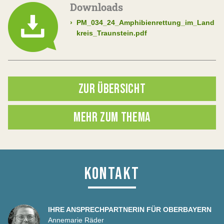
Downloads
›
PM_034_24_Amphibienrettung_im_Land
kreis_Traunstein.pdf
ZUR ÜBERSICHT
MEHR ZUM THEMA
KONTAKT
IHRE ANSPRECHPARTNERIN FÜR OBERBAYERN
Annemarie Räder