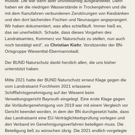
musste. Die war dann aber unvollständig ausgearbeitet. Dann
haben wir die niedrigen Wasserstände in Trockenjahren und die
mit dem Kanufahren verbundenen Zerstörungen von Kiesbänken
und den dort laichenden Fischen und Neunaugen angeprangert.
Wir haben dokumentiert, was alles schiefläuft. Immer hieß es,
das sei unerheblich. Schade, dass dieses Vorgehen des
Landratsamtes, Kommerz vor Naturschutz zu stellen, nun auch
noch bestätigt wird“, so
Christian Kiehr
, Vorsitzender der BN-
Ortsgruppe Wiesenttal-Ebermannstadt.
Der BUND Naturschutz dankt herzlich allen, die uns bisher
unterstützt haben.
Mitte 2021 hatte der BUND Naturschutz erneut Klage gegen die
vom Landratsamt Forchheim 2021 erlassene
Schifffahrtsgenehmigung auf der Wiesent beim
Verwaltungsgericht Bayreuth eingelegt. Eine erste Klage gegen
die Vorläufergenehmigung von 2019 war mit einem Vergleich vor
Gericht beendet worden, in dem der BN durchgesetzt hatte, dass
das Landratsamt eine EU-Verträglichkeitsprüfung vorlegen und
den Verband im Genehmigungsverfahren beteiligen muss. Die
Beteiligung ließ zu wünschen übrig. Die 2021 endlich vorgelegte