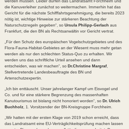
werden müssen. Leider dürfen das Landratsamt Forchheim und
die Kanuverleiher zunächst so weitermachen. Immerhin hat das
Gericht für die nächste Schifffahrtsgenehmigung, die bereits 2023
nötig ist, wichtige Hinweise zur stärkeren Beachtung der
Naturschutzregeln gegeben“, so
Ursula Philipp-Gerlach
aus
Frankfurt, die den BN als Rechtsanwältin vor Gericht vertrat.
„Für den Schutz des europäischen Vogelschutzgebietes und des
Flora-Fauna-Habitat-Gebietes an der Wiesent muss mehr getan
werden als nur den schlechten Status-Quo zu erhalten. Wir
werden uns das schriftliche Urteil ansehen und dann
entscheiden, was wir machen“, so
Dr.
Christine Margraf
,
Stellvertretende Landesbeauftragte des BN und
Artenschutzexpertin.
„Ich bin enttäuscht. Unser jahrelanger Kampf um Eisvogel und
Co. und für eine stärkere Begrenzung des massenhaften
Kanutourismus ist bislang nicht honoriert worden“, so
Dr. Ulrich
Buchholz
, 1. Vorsitzender der BN-Kreisgruppe Forchheim.
„Wir hatten mit der ersten Klage von 2019 schon erreicht, dass
das Landratsamt eine EU-Verträglichkeitsprüfung machen lassen