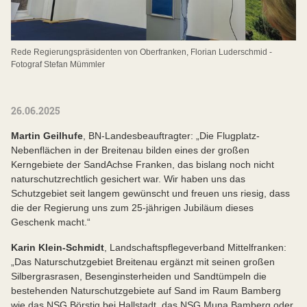
Rede Regierungspräsidenten von Oberfranken, Florian Luderschmid -
Fotograf Stefan Mümmler
26.06.2025
Martin Geilhufe
, BN-Landesbeauftragter: „Die Flugplatz-
Nebenflächen in der Breitenau bilden eines der großen
Kerngebiete der SandAchse Franken, das bislang noch nicht
naturschutzrechtlich gesichert war. Wir haben uns das
Schutzgebiet seit langem gewünscht und freuen uns riesig, dass
die der Regierung uns zum 25-jährigen Jubiläum dieses
Geschenk macht.“
Karin Klein-Schmidt
, Landschaftspflegeverband Mittelfranken:
„Das Naturschutzgebiet Breitenau ergänzt mit seinen großen
Silbergrasrasen, Besenginsterheiden und Sandtümpeln die
bestehenden Naturschutzgebiete auf Sand im Raum Bamberg
wie das NSG Börstig bei Hallstadt, das NSG Muna Bamberg oder