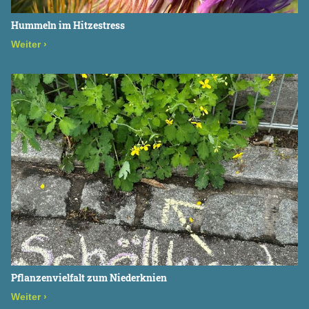
Hummeln im Hitzestress
Weiter
›
Pflanzenvielfalt zum Niederknien
Weiter
›