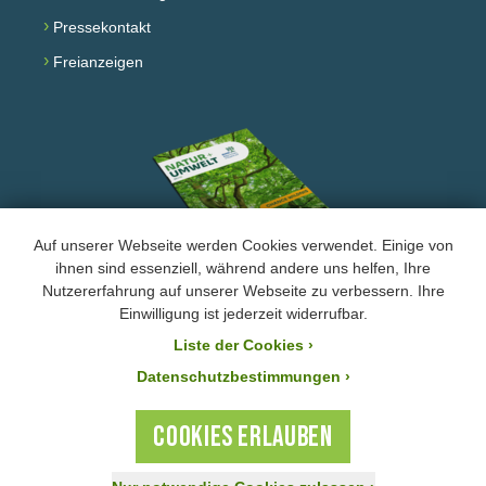
›
Pressekontakt
›
Freianzeigen
Auf unserer Webseite werden Cookies verwendet. Einige von
ihnen sind essenziell, während andere uns helfen, Ihre
Nutzererfahrung auf unserer Webseite zu verbessern. Ihre
Facebook
Instagram
YouTube
Einwilligung ist jederzeit widerrufbar.
Liste der Cookies
›
›
Impressum und Datenschutz
Datenschutzbestimmungen ›
Der BUND Naturschutz ist laut Bescheid mit der Steuernummer 244/147/80055 vom
21.11.2025 von der Körperschafts- und Gewerbesteuer befreit. Ihre Zuwendung an den
COOKIES ERLAUBEN
BUND Naturschutz ist steuerlich absetzbar.