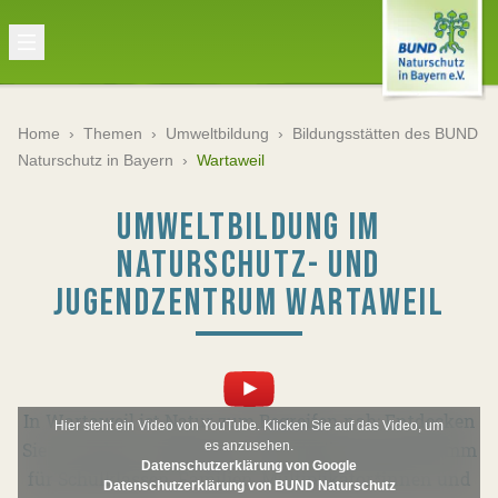
Home
›
Themen
›
Umweltbildung
›
Bildungsstätten des BUND
Naturschutz in Bayern
›
Wartaweil
UMWELTBILDUNG IM
NATURSCHUTZ- UND
JUGENDZENTRUM WARTAWEIL
In Wartaweil ist Natur zum Begreifen nah: Entdecken
Hier steht ein Video von YouTube. Klicken Sie auf das Video, um
Sie unser bunt gemischtes Umweltbildungsprogramm
es anzusehen.
Datenschutzerklärung von Google
für Schulklassen, Familien, Multiplikator*innen und
Datenschutzerklärung von BUND Naturschutz