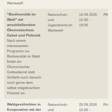
Wartaweil!
"Biodiversität im
Aktio
Naturschutz-
10.09.2026
Wald" mit
und
15:30 -
anschließendem
Jugendzentrum
18:00
Ökonomischem
Wartaweil
Gebet und Picknick
Nach einem
interessanten
Programm zur
Biodiversität im Wald
findet ein
Ökonomischer
Gottesdienst statt.
Schließt euch danach
noch gerne dem
selbst mitgebrachten
Picknick an.
Waldgeschichten in
Kind
Naturschutz-
25.09.2026
Kooperation mit der
und
15:00 -