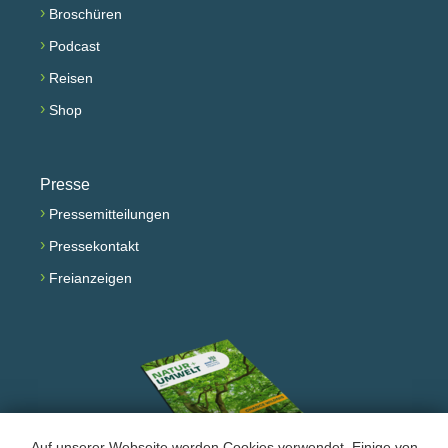
›
Broschüren
›
Podcast
›
Reisen
›
Shop
Presse
›
Pressemitteilungen
›
Pressekontakt
›
Freianzeigen
Auf unserer Webseite werden Cookies verwendet. Einige von