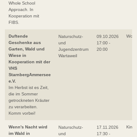
Whole School
Approach. In
Kooperation mit
FIBS.
Duftende
Work
Naturschutz-
09.10.2026
Geschenke aus
und
17:00 -
Garten, Wald und
Jugendzentrum
20:00
Wiese in
Wartaweil
Kooperation mit der
VHS
StarnbergAmmersee
e.V.
Im Herbst ist es Zeit,
die im Sommer
getrockneten Kräuter
zu verarbeiten.
Komm vorbei!
Wenn's Nacht wird
Kind
Naturschutz-
17.11.2026
im Wald in
und
17:30 -