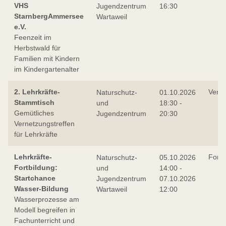
VHS
Jugendzentrum
16:30
StarnbergAmmersee
Wartaweil
e.V.
Feenzeit im
Herbstwald für
Familien mit Kindern
im Kindergartenalter
2. Lehrkräfte-
Verne
Naturschutz-
01.10.2026
Stammtisch
und
18:30 -
Gemütliches
Jugendzentrum
20:30
Vernetzungstreffen
für Lehrkräfte
Lehrkräfte-
Fortb
Naturschutz-
05.10.2026
Fortbildung:
und
14:00 -
Startchance
Jugendzentrum
07.10.2026
Wasser-Bildung
Wartaweil
12:00
Wasserprozesse am
Modell begreifen in
Fachunterricht und