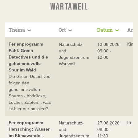
WARTAWEIL
Thema
Ort
Datum
Art
Ferienprogramm
Kind
Naturschutz-
13.08.2026
Pähl: Green
und
09:00 -
Detectives und die
Jugendzentrum
12:00
geheimnisvolle
Wartweil
Spur im Wald
Die Green Detectives
folgen den
geheimnisvollen
Spuren - Abdrücke,
Löcher, Zapfen... was
ist hier nur passiert?
Ferienprogramm
Feri
Naturschutz-
27.08.2026
Herrsching: Wasser
und
08:30 -
im Klimawandel -
Jugendzentrum
11:30