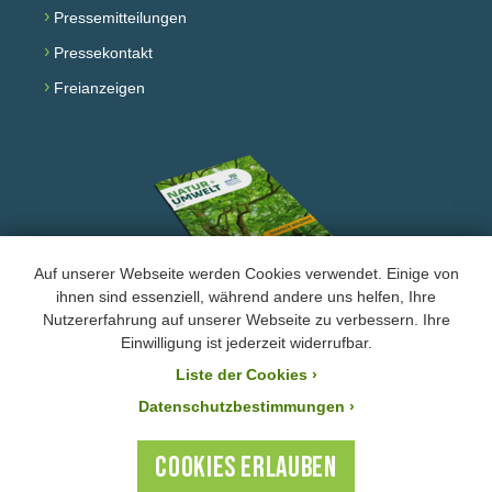
›
Pressemitteilungen
›
Pressekontakt
›
Freianzeigen
Auf unserer Webseite werden Cookies verwendet. Einige von
ihnen sind essenziell, während andere uns helfen, Ihre
Nutzererfahrung auf unserer Webseite zu verbessern. Ihre
Facebook
Instagram
YouTube
Einwilligung ist jederzeit widerrufbar.
Liste der Cookies
›
›
Impressum und Datenschutz
Datenschutzbestimmungen ›
Der BUND Naturschutz ist laut Bescheid mit der Steuernummer 244/147/80055 vom
21.11.2025 von der Körperschafts- und Gewerbesteuer befreit. Ihre Zuwendung an den
COOKIES ERLAUBEN
BUND Naturschutz ist steuerlich absetzbar.