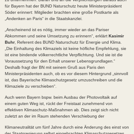
für Bayern hat der BUND Naturschutz heute Ministerpräsident
Söder erinnert: Mitglieder brachten eine große Postkarte als
„Andenken an Paris“ in die Staatskanzlei.
„Anscheinend ist es nötig, immer wieder an das Pariser
Abkommen und seine Umsetzung zu erinnern“, erklärt
Kasimir
Buhr
, Referent des BUND Naturschutz für Energie und Klima.
„Die Einhaltung des Klimaziels ist keine höfliche Empfehlung, sie
ist eine bindende völkerrechtliche Verpflichtung. Und sie ist die
Voraussetzung für den Erhalt unserer Lebensgrundlagen.“
Deshalb fragt der BN mit seinem Gruß aus Paris den
Ministerpräsidenten auch, ob es vor diesem Hintergrund „sinnvoll
ist, das Bayerische Klimaschutzgesetz umzuschreiben und die
Klimaziele zu verschieben“.
Auch wenn Bayern bspw. beim Ausbau der Photovoltaik auf
einem guten Weg ist, rückt der Freistaat zunehmend von
effektiven Klimaschutz-Maßnahmen ab. Dies zeigt sich nicht
zuletzt an der im Raum stehenden Verschiebung der
Klimaneutralität um fünf Jahre durch eine Änderung des einst von
der Staatsregierung selbst eingebrachten Klimaschutzgesetzes.