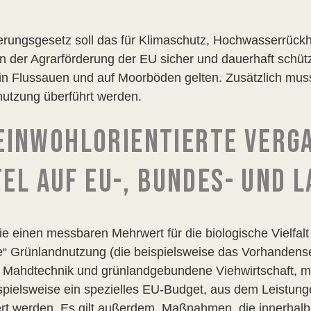
rungsgesetz soll das für Klimaschutz, Hochwasserrückh
 der Agrarförderung der EU sicher und dauerhaft schüt
n Flussauen und auf Moorböden gelten. Zusätzlich muss
nutzung überführt werden.
EINWOHLORIENTIERTE VERG
EL AUF EU-, BUNDES- UND 
 einen messbaren Mehrwert für die biologische Vielfalt
te“ Grünlandnutzung (die beispielsweise das Vorhandens
he Mahdtechnik und grünlandgebundene Viehwirtschaft, m
spielsweise ein spezielles EU-Budget, aus dem Leistunge
rt werden. Es gilt außerdem, Maßnahmen, die innerhal