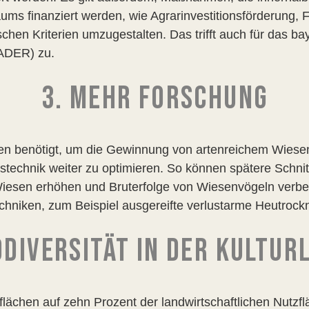
ums finanziert werden, wie Agrarinvestitionsförderung,
chen Kriterien umzugestalten. Das trifft auch für das b
EADER) zu.
3. MEHR FORSCHUNG
 benötigt, um die Gewinnung von artenreichem Wiesen
echnik weiter zu optimieren. So können spätere Schnittz
 Wiesen erhöhen und Bruterfolge von Wiesenvögeln verb
hniken, zum Beispiel ausgereifte verlustarme Heutroc
ODIVERSITÄT IN DER KULTU
lächen auf zehn Prozent der landwirtschaftlichen Nutzflä