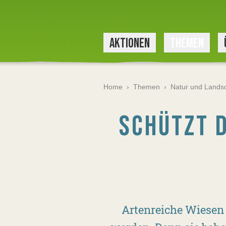
AKTIONEN
THEMEN
Home
›
Themen
›
Natur und Landsc
SCHÜTZT 
Artenreiche Wiesen 