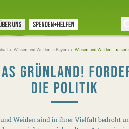
ÜBER UNS
SPENDEN+HELFEN
haft
›
Wiesen und Weiden in Bayern
›
Wiesen und Weiden – unsere 
DAS GRÜNLAND! FORDE
DIE POLITIK
und Weiden sind in ihrer Vielfalt bedroht 