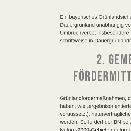
Ein bayerisches Grünlandsiche
Dauergrünland unabhängig von
Umbruchverbot insbesondere i
schrittweise in Dauergrünland
2. GEM
FÖRDERMITT
Grünlandfördermaßnahmen, die
haben, wie „ergebnisorientier
voraussetzt), naturverträglic
werden. So fordert der BN bei
Natura-2000-Gebieten geförde