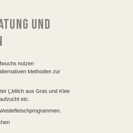
ATUNG UND
N
ufwuchs nutzen
lternativen Methoden zur
tter („Milch aus Gras und Klee
aufzucht etc.
n Weidefleischprogrammen.
chen