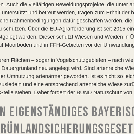
hon. Auch die vielfältigen Beweidungsprojekte, die unte
unterstützt und betreut werden, tragen zum Erhalt der b
ische Rahmenbedingungen dafür geschaffen werden, die
 schützen. Über die EU-Agrarförderung ist seit 2015 e
stgelegt worden. Dieser schützt Wiesen und Weiden in
uf Moorböden und in FFH-Gebieten vor der Umwandlung
eren Flächen – sogar in Vogelschutzgebieten – nach wi
r Dauergrünland neu angelegt wird. Sind artenreiche Wi
der Umnutzung artenärmer geworden, ist es nicht so leic
usiedeln und eine entsprechend artenreiche Wiese zu
r Stelle stehen. Daher fordert der BUND Naturschutz von d
IN EIGENSTÄNDIGES BAYERI
GRÜNLANDSICHERUNGSGESET