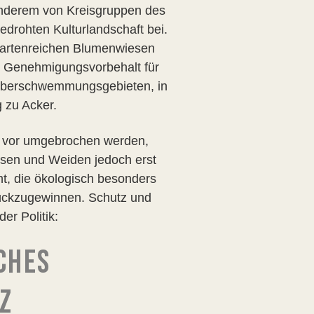
r anderem von Kreisgruppen des
edrohten Kulturlandschaft bei.
 artenreichen Blumenwiesen
in Genehmigungsvorbehalt für
 Überschwemmungsgebieten, in
 zu Acker.
e vor umgebrochen werden,
esen und Weiden jedoch erst
ht, die ökologisch besonders
rückzugewinnen. Schutz und
er Politik:
SCHES
Z