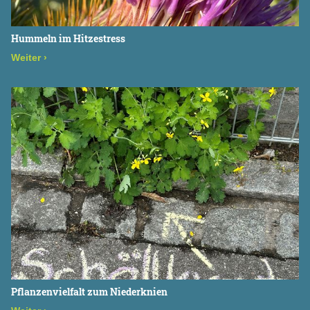
Hummeln im Hitzestress
Weiter
›
Pflanzenvielfalt zum Niederknien