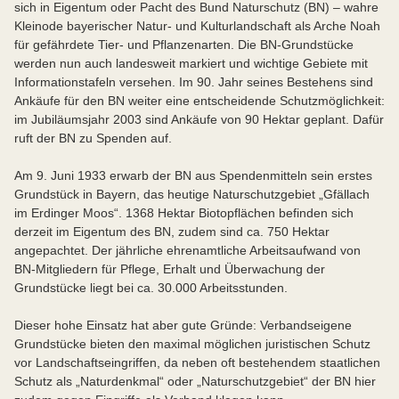
sich in Eigentum oder Pacht des Bund Naturschutz (BN) – wahre
Kleinode bayerischer Natur- und Kulturlandschaft als Arche Noah
für gefährdete Tier- und Pflanzenarten. Die BN-Grundstücke
werden nun auch landesweit markiert und wichtige Gebiete mit
Informationstafeln versehen. Im 90. Jahr seines Bestehens sind
Ankäufe für den BN weiter eine entscheidende Schutzmöglichkeit:
im Jubiläumsjahr 2003 sind Ankäufe von 90 Hektar geplant. Dafür
ruft der BN zu Spenden auf.
Am 9. Juni 1933 erwarb der BN aus Spendenmitteln sein erstes
Grundstück in Bayern, das heutige Naturschutzgebiet „Gfällach
im Erdinger Moos“. 1368 Hektar Biotopflächen befinden sich
derzeit im Eigentum des BN, zudem sind ca. 750 Hektar
angepachtet. Der jährliche ehrenamtliche Arbeitsaufwand von
BN-Mitgliedern für Pflege, Erhalt und Überwachung der
Grundstücke liegt bei ca. 30.000 Arbeitsstunden.
Dieser hohe Einsatz hat aber gute Gründe: Verbandseigene
Grundstücke bieten den maximal möglichen juristischen Schutz
vor Landschaftseingriffen, da neben oft bestehendem staatlichen
Schutz als „Naturdenkmal“ oder „Naturschutzgebiet“ der BN hier