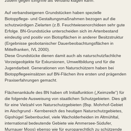
zudem gegen Eingriffe als Verband klagen kann.
Auf verbandseigenen Grundstücken haben spezielle
Biotoppflege- und Gestaltungsmaßnahmen bezogen auf die
schutzwürdigen Zielarten (z.B. Feuchtwiesenorchideen sehr gute
Erfolge. BN-Grundstücke unterscheiden sich im Artenbestand
eindeutig und positiv von Biotopflächen in anderer Besitzstruktur
(Ergebnisse geobotanischer Dauerbeobachtungsflächen in
Mittelfranken, IVL 2000).
Diese Grundstücke dienen damit auch als naturschutzfachliche
Vorzeigeobjekte für Exkursionen, Umweltbildung und für die
Jugendarbeit. Generationen von Naturschützern haben bei
Biotoppflegeeinsätzen auf BN-Flächen ihre ersten und prägenden
Praxiserfahrungen gemacht.
Flächenankäufe des BN haben oft Initialfunktion („Keimzelle“) für
die folgende Ausweisung von staatlichen Schutzgebieten. Dies gilt
für eine Vielzahl von Naturschutzgebieten (Bsp. Mohrhof-Gebiet
im Aischgrund - Kernbereich des heutigen Naturschutzgebietes,
Gipshügel Siebenbuckel, viele Wacholderheiden im Altmühltal,
international bedeutende Gebiete wie Ammersee-Südufer,
Murnauer Moos) ebenso wie für europarechtlich zu schützende