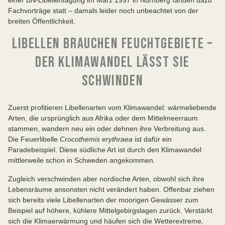
einer BN-Libellentagung im März 1997 in Nürnberg fanden dazu
Fachvorträge statt – damals leider noch unbeachtet von der
breiten Öffentlichkeit.
LIBELLEN BRAUCHEN FEUCHTGEBIETE –
DER KLIMAWANDEL LÄSST SIE
SCHWINDEN
Zuerst profitieren Libellenarten vom Klimawandel: wärmeliebende
Arten, die ursprünglich aus Afrika oder dem Mittelmeerraum
stammen, wandern neu ein oder dehnen ihre Verbreitung aus.
Die Feuerlibelle
Crocothemis erythraea
ist dafür ein
Paradebeispiel. Diese südliche Art ist durch den Klimawandel
mittlerweile schon in Schweden angekommen.
Zugleich verschwinden aber nordische Arten, obwohl sich ihre
Lebensräume ansonsten nicht verändert haben. Offenbar ziehen
sich bereits viele Libellenarten der moorigen Gewässer zum
Beispiel auf höhere, kühlere Mittelgebirgslagen zurück. Verstärkt
sich die Klimaerwärmung und häufen sich die Wetterextreme,