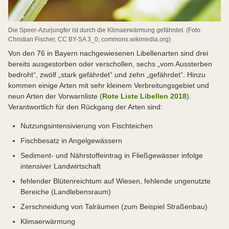
Die Speer-Azurjungfer ist durch die Klimaerwärmung gefährdet. (Foto:
Christian Fischer, CC BY-SA 3_0, commons.wikimedia.org)
Von den 76 in Bayern nachgewiesenen Libellenarten sind drei
bereits ausgestorben oder verschollen, sechs „vom Aussterben
bedroht“, zwölf „stark gefährdet“ und zehn „gefährdet“. Hinzu
kommen einige Arten mit sehr kleinem Verbreitungsgebiet und
neun Arten der Vorwarnliste (
Rote Liste Libellen 2018
).
Verantwortlich für den Rückgang der Arten sind:
Nutzungsintensivierung von Fischteichen
Fischbesatz in Angelgewässern
Sediment- und Nährstoffeintrag in Fließgewässer infolge
intensiver Landwirtschaft
fehlender Blütenreichtum auf Wiesen, fehlende ungenutzte
Bereiche (Landlebensraum)
Zerschneidung von Talräumen (zum Beispiel Straßenbau)
Klimaerwärmung