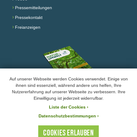
›
Pressemitteilungen
›
Pressekontakt
›
Freianzeigen
Auf unserer Webseite werden Cookies verwendet. Einige von
ihnen sind essenziell, während andere uns helfen, Ihre
Nutzererfahrung auf unserer Webseite zu verbessern. Ihre
Facebook
Instagram
YouTube
Einwilligung ist jederzeit widerrufbar.
Liste der Cookies
›
›
Impressum und Datenschutz
Datenschutzbestimmungen ›
Der BUND Naturschutz ist laut Bescheid mit der Steuernummer 244/147/80055 vom
21.11.2025 von der Körperschafts- und Gewerbesteuer befreit. Ihre Zuwendung an den
COOKIES ERLAUBEN
BUND Naturschutz ist steuerlich absetzbar.