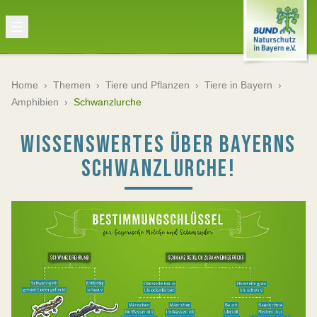
Home
›
Themen
›
Tiere und Pflanzen
›
Tiere in Bayern
›
Amphibien
›
Schwanzlurche
WISSENSWERTES ÜBER BAYERNS
SCHWANZLURCHE!