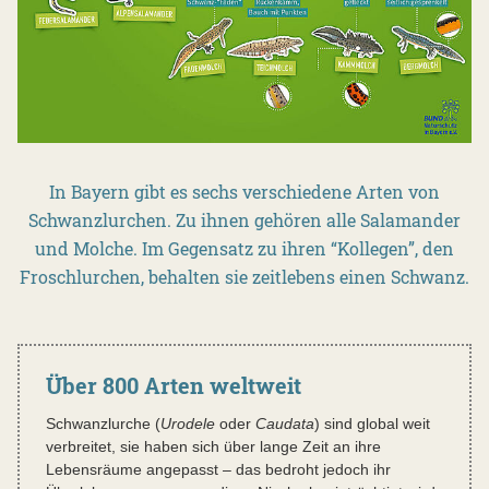
In Bayern gibt es sechs verschiedene Arten von
Schwanzlurchen. Zu ihnen gehören alle Salamander
und Molche. Im Gegensatz zu ihren “Kollegen”, den
Froschlurchen, behalten sie zeitlebens einen Schwanz.
Über 800 Arten weltweit
Schwanzlurche (
Urodele
oder
Caudata
) sind global weit
verbreitet, sie haben sich über lange Zeit an ihre
Lebensräume angepasst – das bedroht jedoch ihr