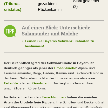
Stark gefährdet
(Triturus
gezacktem
(2)
cristatus)
Rückenkamm
Auf einen Blick: Unterschiede
Salamander und Molche
›
Lernen Sie Bayerns Schwanzlurcharten zu
bestimmen!
Der Bekanntheitsgrad der Schwanzlurche in Bayern ist
deutlich geringer als jener der
Froschlurche
:
Alpen- und
Feuersalamander, Berg-, Faden-, Kamm- und Teichmolch sind in
der freien Natur eben nicht so leicht zu sehen wie etwa eine
Erdkröte
oder ein
Grasfrosch
. Das liegt vor allem an ihrer
unauffälligeren Körperform.
Im Unterschied zu den
Froschlurchen
haben die meisten
Arten der Urodele freie Rippen.
Ihre Schulter- und Beckengürtel
sind überwiegend knorpelig und weniger fest mit der Wirbelsäule