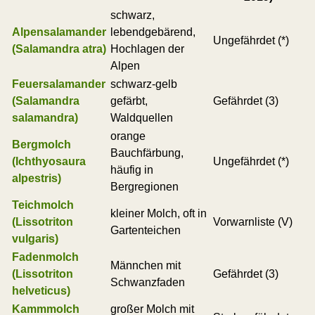
schwarz,
Alpensalamander
lebendgebärend,
Ungefährdet (*)
(Salamandra atra)
Hochlagen der
Alpen
Feuersalamander
schwarz-gelb
(Salamandra
gefärbt,
Gefährdet (3)
salamandra)
Waldquellen
orange
Bergmolch
Bauchfärbung,
(Ichthyosaura
Ungefährdet (*)
häufig in
alpestris)
Bergregionen
Teichmolch
kleiner Molch, oft in
(Lissotriton
Vorwarnliste (V)
Gartenteichen
vulgaris)
Fadenmolch
Männchen mit
(Lissotriton
Gefährdet (3)
Schwanzfaden
helveticus)
Kammmolch
großer Molch mit