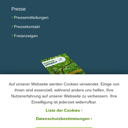
Presse
›
Pressemitteilungen
›
Pressekontakt
›
Freianzeigen
Auf unserer Webseite werden Cookies verwendet. Einige von
ihnen sind essenziell, während andere uns helfen, Ihre
Nutzererfahrung auf unserer Webseite zu verbessern. Ihre
Facebook
Instagram
YouTube
Einwilligung ist jederzeit widerrufbar.
Liste der Cookies
›
›
Impressum und Datenschutz
Datenschutzbestimmungen ›
Der BUND Naturschutz ist laut Bescheid mit der Steuernummer 244/147/80055 vom