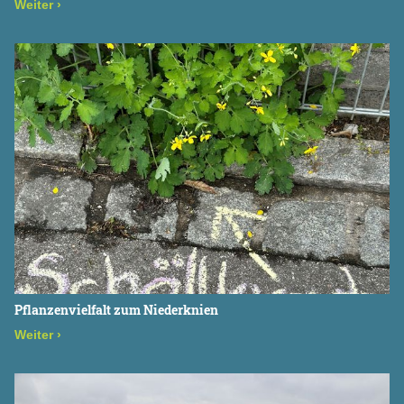
Weiter
›
Pflanzenvielfalt zum Niederknien
Weiter
›