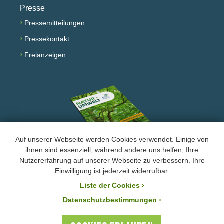
Presse
›
Pressemitteilungen
›
Pressekontakt
›
Freianzeigen
Auf unserer Webseite werden Cookies verwendet. Einige von
ihnen sind essenziell, während andere uns helfen, Ihre
Nutzererfahrung auf unserer Webseite zu verbessern. Ihre
Facebook
Instagram
YouTube
Einwilligung ist jederzeit widerrufbar.
Liste der Cookies
›
›
Impressum und Datenschutz
Datenschutzbestimmungen ›
Der BUND Naturschutz ist laut Bescheid mit der Steuernummer 244/147/80055 vom
21.11.2025 von der Körperschafts- und Gewerbesteuer befreit. Ihre Zuwendung an den