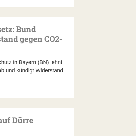
setz: Bund
stand gegen CO2-
utz in Bayern (BN) lehnt
ab und kündigt Widerstand
auf Dürre