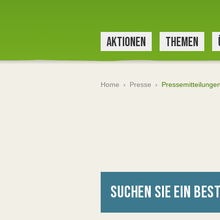
AKTIONEN
THEMEN
Home
›
Presse
›
Pressemitteilunge
SUCHEN SIE EIN BE