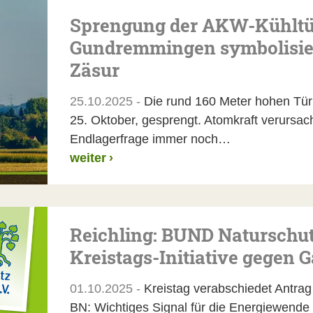
Sprengung der AKW-Kühlt
Gundremmingen symbolisier
Zäsur
25.10.2025 -
Die rund 160 Meter hohen Tü
25. Oktober, gesprengt. Atomkraft verursach
Endlagerfrage immer noch…
weiter
›
Reichling: BUND Naturschutz
Kreistags-Initiative gegen
01.10.2025 -
Kreistag verabschiedet Antra
BN: Wichtiges Signal für die Energiewend