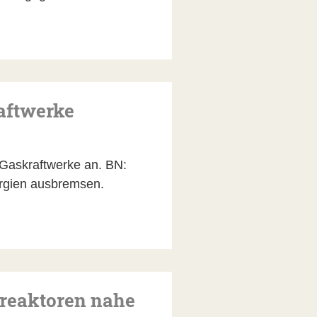
aftwerke
 Gaskraftwerke an. BN:
ergien ausbremsen.
ireaktoren nahe