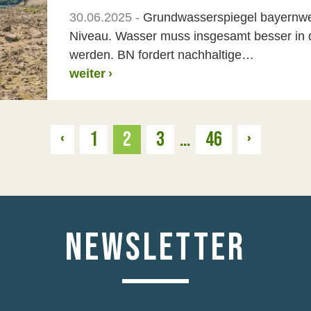
30.06.2025 -
Grundwasserspiegel bayernwe
Niveau. Wasser muss insgesamt besser in 
werden. BN fordert nachhaltige…
weiter
›
Zurück
Weiter
‹
1
2
3
…
46
›
NEWSLETTER