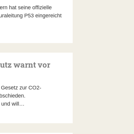
n hat seine offizielle
raleitung P53 eingereicht
utz warnt vor
n Gesetz zur CO2-
bschieden.
r und will…