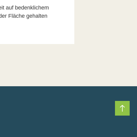
it auf bedenklichem
der Fläche gehalten
Nach 