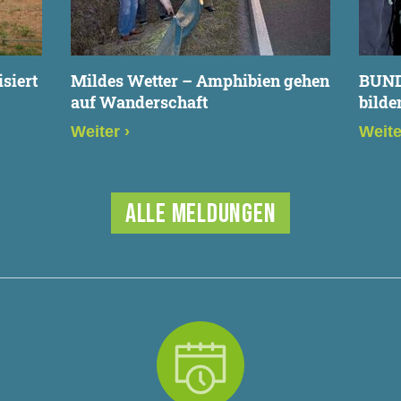
siert
Mildes Wetter – Amphibien gehen
BUND
auf Wanderschaft
bilde
Weiter
›
Weit
ALLE MELDUNGEN