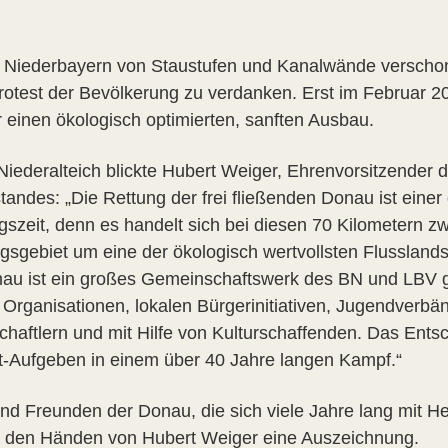
 Niederbayern von Staustufen und Kanalwände verschont
otest der Bevölkerung zu verdanken. Erst im Februar 20
r einen ökologisch optimierten, sanften Ausbau.
iederalteich blickte Hubert Weiger, Ehrenvorsitzender
andes: „Die Rettung der frei fließenden Donau ist einer
gszeit, denn es handelt sich bei diesen 70 Kilometern z
sgebiet um eine der ökologisch wertvollsten Flusslands
onau ist ein großes Gemeinschaftswerk des BN und LBV
 Organisationen, lokalen Bürgerinitiativen, Jugendverbän
chaftlern und mit Hilfe von Kulturschaffenden. Das Ent
t-Aufgeben in einem über 40 Jahre langen Kampf.“
d Freunden der Donau, die sich viele Jahre lang mit Herz
aus den Händen von Hubert Weiger eine Auszeichnung.