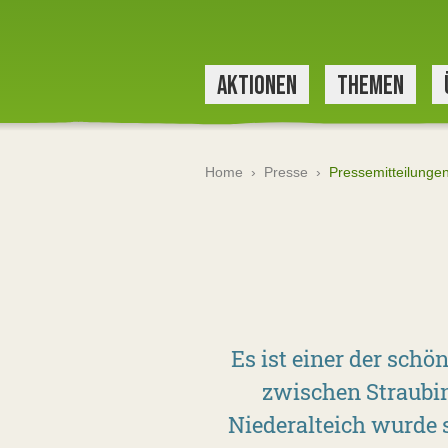
AKTIONEN
THEMEN
Home
›
Presse
›
Pressemitteilunge
Es ist einer der sch
zwischen Straubing
Niederalteich wurde 