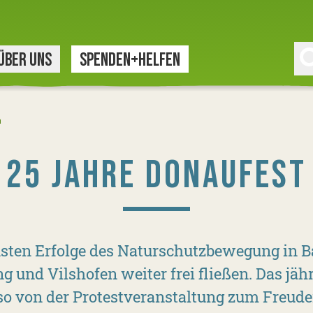
ÜBER UNS
SPENDEN+HELFEN
n
25 JAHRE DONAUFEST
önsten Erfolge des Naturschutzbewegung in B
 und Vilshofen weiter frei fließen. Das jäh
so von der Protestveranstaltung zum Freud