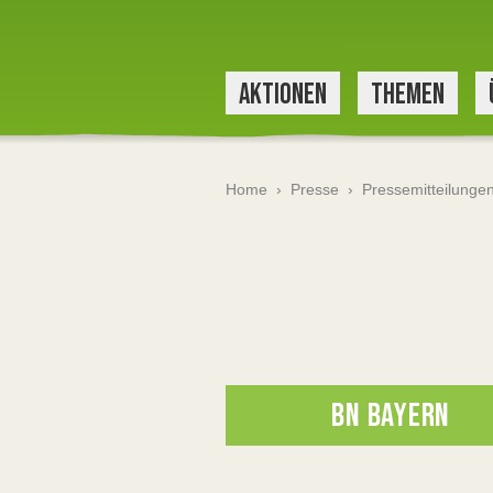
AKTIONEN
THEMEN
Home
›
Presse
›
Pressemitteilunge
BN BAYERN