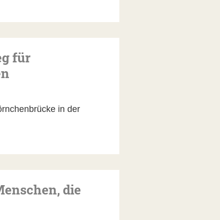
g für
en
örnchenbrücke in der
Menschen, die