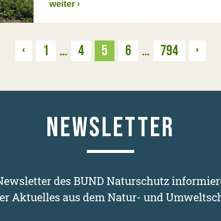
weiter
›
Zurück
Weit
‹
1
…
4
5
6
…
794
›
NEWSLETTER
ewsletter des BUND Naturschutz informier
er Aktuelles aus dem Natur- und Umweltsch