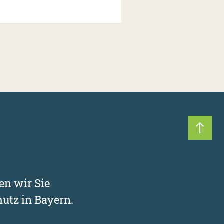
er
Nach 
en wir Sie
utz in Bayern.