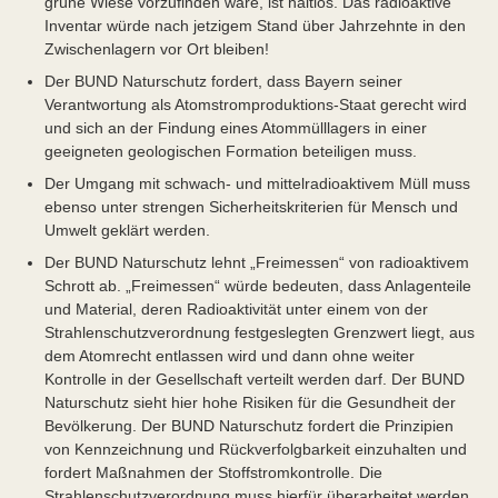
grüne Wiese vorzufinden wäre, ist haltlos. Das radioaktive
Inventar würde nach jetzigem Stand über Jahrzehnte in den
Zwischenlagern vor Ort bleiben!
Der BUND Naturschutz fordert, dass Bayern seiner
Verantwortung als Atomstromproduktions-Staat gerecht wird
und sich an der Findung eines Atommülllagers in einer
geeigneten geologischen Formation beteiligen muss.
Der Umgang mit schwach- und mittelradioaktivem Müll muss
ebenso unter strengen Sicherheitskriterien für Mensch und
Umwelt geklärt werden.
Der BUND Naturschutz lehnt „Freimessen“ von radioaktivem
Schrott ab. „Freimessen“ würde bedeuten, dass Anlagenteile
und Material, deren Radioaktivität unter einem von der
Strahlenschutzverordnung festgeslegten Grenzwert liegt, aus
dem Atomrecht entlassen wird und dann ohne weiter
Kontrolle in der Gesellschaft verteilt werden darf. Der BUND
Naturschutz sieht hier hohe Risiken für die Gesundheit der
Bevölkerung. Der BUND Naturschutz fordert die Prinzipien
von Kennzeichnung und Rückverfolgbarkeit einzuhalten und
fordert Maßnahmen der Stoffstromkontrolle. Die
Strahlenschutzverordnung muss hierfür überarbeitet werden.