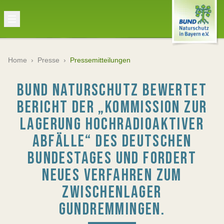
Home
›
Presse
›
Pressemitteilungen
BUND NATURSCHUTZ BEWERTET
BERICHT DER „KOMMISSION ZUR
LAGERUNG HOCHRADIOAKTIVER
ABFÄLLE“ DES DEUTSCHEN
BUNDESTAGES UND FORDERT
NEUES VERFAHREN ZUM
ZWISCHENLAGER
GUNDREMMINGEN.