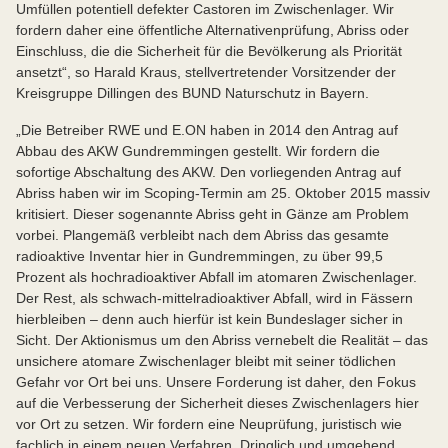
Umfüllen potentiell defekter Castoren im Zwischenlager. Wir
fordern daher eine öffentliche Alternativenprüfung, Abriss oder
Einschluss, die die Sicherheit für die Bevölkerung als Priorität
ansetzt“, so Harald Kraus, stellvertretender Vorsitzender der
Kreisgruppe Dillingen des BUND Naturschutz in Bayern.
„Die Betreiber RWE und E.ON haben in 2014 den Antrag auf
Abbau des AKW Gundremmingen gestellt. Wir fordern die
sofortige Abschaltung des AKW. Den vorliegenden Antrag auf
Abriss haben wir im Scoping-Termin am 25. Oktober 2015 massiv
kritisiert. Dieser sogenannte Abriss geht in Gänze am Problem
vorbei. Plangemäß verbleibt nach dem Abriss das gesamte
radioaktive Inventar hier in Gundremmingen, zu über 99,5
Prozent als hochradioaktiver Abfall im atomaren Zwischenlager.
Der Rest, als schwach-mittelradioaktiver Abfall, wird in Fässern
hierbleiben – denn auch hierfür ist kein Bundeslager sicher in
Sicht. Der Aktionismus um den Abriss vernebelt die Realität – das
unsichere atomare Zwischenlager bleibt mit seiner tödlichen
Gefahr vor Ort bei uns. Unsere Forderung ist daher, den Fokus
auf die Verbesserung der Sicherheit dieses Zwischenlagers hier
vor Ort zu setzen. Wir fordern eine Neuprüfung, juristisch wie
fachlich in einem neuen Verfahren. Dringlich und umgehend