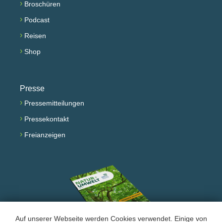
›
Broschüren
›
Podcast
›
Reisen
›
Shop
Presse
›
Pressemitteilungen
›
Pressekontakt
›
Freianzeigen
Auf unserer Webseite werden Cookies verwendet. Einige von