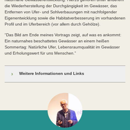
die Wiederherstellung der Durchgängigkeit im Gewässer, das
Entfernen von Ufer- und Sohlverbauungen mit nachfolgender
Eigenentwicklung sowie die Habitatverbesserung im vorhandenen
Profil und im Uferbereich (vor allem durch Gehölze).
“Das Bild am Ende meines Vortrags zeigt, auf was es ankommt:
Ein naturnahes beschattetes Gewässer an einem heißen
Sommertag: Natürliche Ufer, Lebensraumqualität im Gewässer
und Erholungswert für uns Menschen.”
Weitere Informationen und Links
›
Gewässernachbarschaften allgemein und alle
Themen beim Landesamt für Umwelt Bayern (LfU)
Ökologische Aufwertung von kleinen
Fließgewässern (LfU)
Kleine Fließgewässer und Klimawandel (LfU)