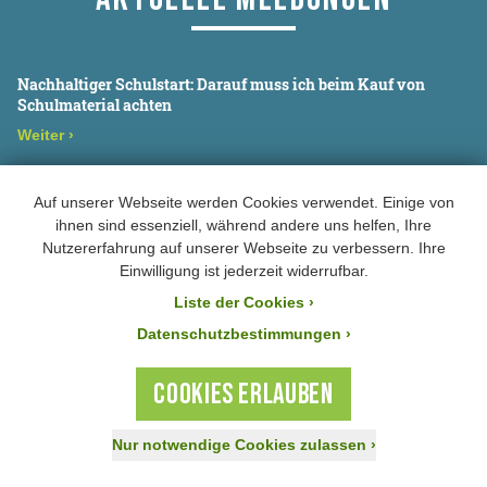
Nachhaltiger Schulstart: Darauf muss ich beim Kauf von
Schulmaterial achten
Weiter
›
Gemeinsame Pressemitteilung des Pakts für BNE
Auf unserer Webseite werden Cookies verwendet. Einige von
ihnen sind essenziell, während andere uns helfen, Ihre
Weiter
›
Nutzererfahrung auf unserer Webseite zu verbessern. Ihre
Einwilligung ist jederzeit widerrufbar.
Ökohaus Würzburg des BUND Naturschutz wird 60.
Liste der Cookies
›
Umweltstation in Bayern
Datenschutzbestimmungen ›
Weiter
›
COOKIES ERLAUBEN
ALLE MELDUNGEN
Nur notwendige Cookies zulassen
›
Jetzt spenden!
Aktiv werden
Mitglied werden