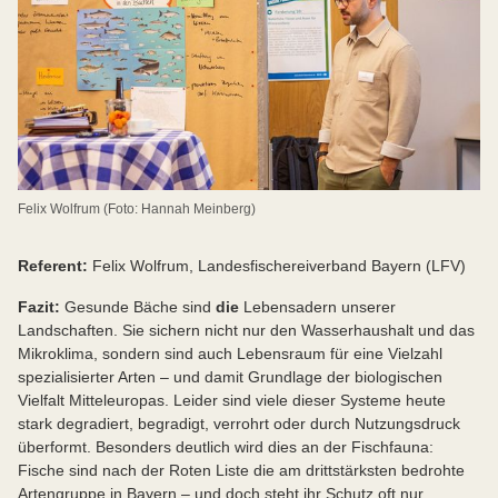
Management (Standardwerk, englisch)
Meßlinger (2025): Entdecke die Biber (Kinder-
Sachbuch, auch für interessierte Erwachsene)
Felix Wolfrum (Foto: Hannah Meinberg)
Referent:
Felix Wolfrum, Landesfischereiverband Bayern (LFV)
Fazit:
Gesunde Bäche sind
die
Lebensadern unserer
Landschaften. Sie sichern nicht nur den Wasserhaushalt und das
Mikroklima, sondern sind auch Lebensraum für eine Vielzahl
spezialisierter Arten – und damit Grundlage der biologischen
Vielfalt Mitteleuropas. Leider sind viele dieser Systeme heute
stark degradiert, begradigt, verrohrt oder durch Nutzungsdruck
überformt. Besonders deutlich wird dies an der Fischfauna:
Fische sind nach der Roten Liste die am drittstärksten bedrohte
Artengruppe in Bayern – und doch steht ihr Schutz oft nur