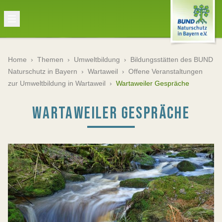
Home
›
Themen
›
Umweltbildung
›
Bildungsstätten des BUND
Naturschutz in Bayern
›
Wartaweil
›
Offene Veranstaltungen
zur Umweltbildung in Wartaweil
›
Wartaweiler Gespräche
WARTAWEILER GESPRÄCHE