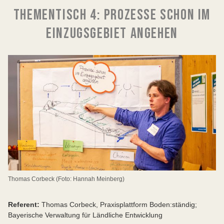
Felix Wolfrum
THEMENTISCH 4: PROZESSE SCHON IM
Referent für Fischerei, Gewässer- und Naturschutz am
LFV
EINZUGSGEBIET ANGEHEN
Mail:
felix.wolfrum@lfvbayern.de
Tel: 089/64272619
Thomas Corbeck (Foto: Hannah Meinberg)
Referent:
Thomas Corbeck, Praxisplattform Boden:ständig;
Bayerische Verwaltung für Ländliche Entwicklung