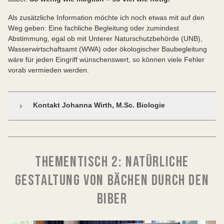
Als zusätzliche Information möchte ich noch etwas mit auf den
Weg geben: Eine fachliche Begleitung oder zumindest
Abstimmung, egal ob mit Unterer Naturschutzbehörde (UNB),
Wasserwirtschaftsamt (WWA) oder ökologischer Baubegleitung
wäre für jeden Eingriff wünschenswert, so können viele Fehler
vorab vermieden werden.
Kontakt Johanna Wirth, M.Sc. Biologie
›
Johanna Wirth, M.Sc. Biologie
Schwaigholzstraße 16
THEMENTISCH 2: NATÜRLICHE
86633 Neuburg/ Do.
GESTALTUNG VON BÄCHEN DURCH DEN
Tel: 0176-64297180
BIBER
Email:
umweltwirth@gmail.com