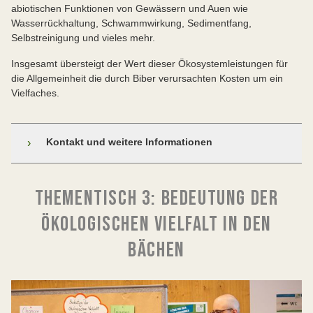
abiotischen Funktionen von Gewässern und Auen wie
Wasserrückhaltung, Schwammwirkung, Sedimentfang,
Selbstreinigung und vieles mehr.
Insgesamt übersteigt der Wert dieser Ökosystemleistungen für
die Allgemeinheit die durch Biber verursachten Kosten um ein
Vielfaches.
Kontakt und weitere Informationen
›
Kontakt:
Katja und Ulrich Meßlinger – Ökologische
THEMENTISCH 3: BEDEUTUNG DER
Fragestellungen und Gutachten
ÖKOLOGISCHEN VIELFALT IN DEN
Literatur und weitere Informationen:
BÄCHEN
Zahner, Schmidbauer, Schwab & Angst (2020): Der
Biber. Baumeister mit Biss (Standardwerk in dt.
Sprache).
Rosell & Campbell-Parker (2022): Beavers.
Ecology, Behaviour, Conservation, and