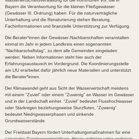
Wasserwirtschaftsverwaltung für die Kommunen vor, die in
Bayern die Verantwortung für die kleinen Fließgewässer
(Gewässer III. Ordnung) haben. Für die naturverträgliche
Unterhaltung und die Renaturierung stehen Beratung,
Fachinformationen und finanzielle Unterstützung zur Verfügung.
Die Berater*innen der Gewässer-Nachbarschaften veranstalten
einmal im Jahr in jedem Landkreis einen sogenannten
“Nachbarschaftstag”, zu dem alle Gemeinden eingeladen
werden. Neben Informationen steht hier auch der
Erfahrungsaustausch im Vordergrund. Die Koordinierungsstelle
am LfU erarbeitet dafür jährlich neue Materialien und unterstützt
die Berater*innen.
Der Klimawandel geht aus Sicht der Wasserwirtschaft meistens
mit einem “Zuviel” oder einem “Zuwenig” an Wasser im Gewässer
und in der Landschaft einher. “Zuviel” bedeutet Flusshochwasser
oder Starkregen beziehungsweise Sturzfluten, “Zuwenig”
bedeutet Niedrigwasserphasen und sinkende
Grundwasserstände.
Der Freistaat Bayern fördert Unterhaltungsmaßnahmen für eine
naturnahe Gewässerentwicklung. Hierzu gehören unter anderem