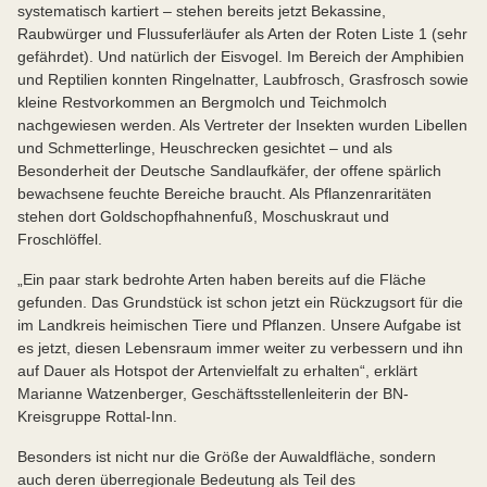
systematisch kartiert – stehen bereits jetzt Bekassine,
Raubwürger und Flussuferläufer als Arten der Roten Liste 1 (sehr
gefährdet). Und natürlich der Eisvogel. Im Bereich der Amphibien
und Reptilien konnten Ringelnatter, Laubfrosch, Grasfrosch sowie
kleine Restvorkommen an Bergmolch und Teichmolch
nachgewiesen werden. Als Vertreter der Insekten wurden Libellen
und Schmetterlinge, Heuschrecken gesichtet – und als
Besonderheit der Deutsche Sandlaufkäfer, der offene spärlich
bewachsene feuchte Bereiche braucht. Als Pflanzenraritäten
stehen dort Goldschopfhahnenfuß, Moschuskraut und
Froschlöffel.
„Ein paar stark bedrohte Arten haben bereits auf die Fläche
gefunden. Das Grundstück ist schon jetzt ein Rückzugsort für die
im Landkreis heimischen Tiere und Pflanzen. Unsere Aufgabe ist
es jetzt, diesen Lebensraum immer weiter zu verbessern und ihn
auf Dauer als Hotspot der Artenvielfalt zu erhalten“, erklärt
Marianne Watzenberger, Geschäftsstellenleiterin der BN-
Kreisgruppe Rottal-Inn.
Besonders ist nicht nur die Größe der Auwaldfläche, sondern
auch deren überregionale Bedeutung als Teil des