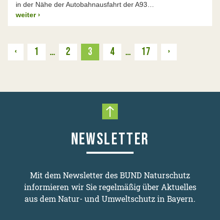
in der Nähe der Autobahnausfahrt der A93…
weiter
›
Zurück
Weiter
‹
1
…
2
3
4
…
17
›
Nach oben scrollen
NEWSLETTER
Mit dem Newsletter des BUND Naturschutz
informieren wir Sie regelmäßig über Aktuelles
aus dem Natur- und Umweltschutz in Bayern.