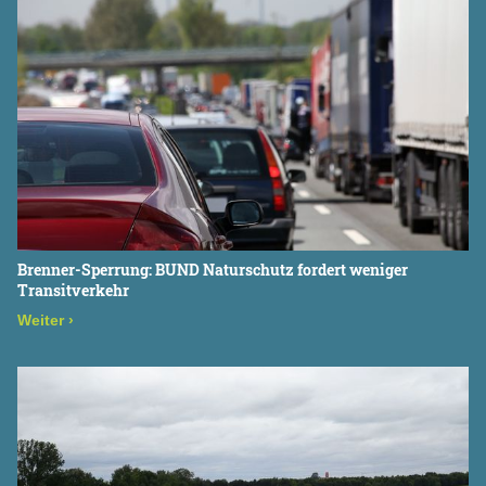
BUND Naturschutz in Bayern
Landesfachgeschäftsstelle München
Pettenkoferstraße 10a
80336 München
Brenner-Sperrung: BUND Naturschutz fordert weniger
Transitverkehr
Weiter
›